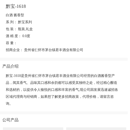
黔宝-1618
白酒 酱香型
系 列：
黔宝系列
包 装：
瓶装,礼盒
酒 精 度：
0.0度
容 量：
招商企业：
贵州省仁怀市茅台镇君丰酒业有限公司
产品介绍
黔宝-1618是贵州省仁怀市茅台镇君丰酒业有限公司经营的白酒酱香型产
品，闻其香气、品味其口感和余韵都可以感受其独特之处，经过精心酿造
和选材的，以提供令人愉悦的口感和丰富的香气,现公司因发展迅速诚招各
区域代理商与经销商，如果想了解更多招商政策，代理价格，请留言咨
询。
公司产品