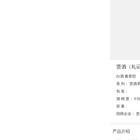
贤酒（礼
白酒 酱香型
系 列：
贤酒
包 装：
酒 精 度：
0.
容 量：
招商企业：
贵
产品介绍