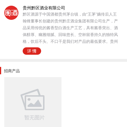
贵州黔区酒业有限公司
黔区酒源于中国酒都贵州茅台镇，由“王茅”嫡传后人王
翰锋董事长创建的贵州黔庄酒业集团有限公司生产，产
品采用传统的酱香型白酒生产工艺，具有酱香突出、酒
体醇厚、幽雅细腻、回味悠长、空杯留香持久的独特风
格，饮后不头、不口干是我们对产品的最低要求。贵州
黔区酒业有限公司，是黔区酒全国运营商。欢迎各方客
友联系加盟！
贵州黔区酒业有限公司经营黔区（陈酿）等产品，具有
独特风味的酒水，采用传统的酿造工艺，及经过精心酿
招商产品
造和选材的，发酵酿造而成的好酒 有着独特的口感和香
气，因发展迅速诚招各区域代理商与经销商，如有意向
代理加盟，请留言咨询。