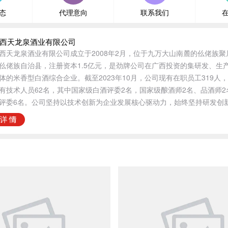
态
代理意向
联系我们
西天龙泉酒业有限公司
西天龙泉酒业有限公司成立于2008年2月，位于九万大山南麓的仫佬族聚
仫佬族自治县，注册资本1.5亿元，是劲牌公司在广西投资的集研发、生
体的米香型白酒综合企业。截至2023年10月，公司现有在职员工319人
有技术人员62名，其中国家级白酒评委2名，国家级酿酒师2名、品酒师2
评委6名。公司坚持以技术创新为企业发展核心驱动力，始终坚持研发创
与中国科学院微生物研究所、江南大学等国内顶尖研究机构开展产学研合
白酒原酒品质提升技术、米香型白酒风味解析等领域开展了多项富有建设
工作，拥有专利21余件，发表论文20篇。公司始终以“提升顾客饮酒体验
好生活”为使命，以优质的产品、高效的服务在社会上树立了良好的企业
会各界广大客户的信赖和赞扬，曾先后荣获河池市农业产业化重点龙头企
行业优秀企业、河
西天龙泉酒业有限公司经营35度天龙泉（清爽二代）等产品，具有独特
用传统的酿造工艺，及经过精心酿造和选材的，发酵酿造而成的好酒 有
和香气，因发展迅速诚招各区域代理商与经销商，如有意向代理加盟，请