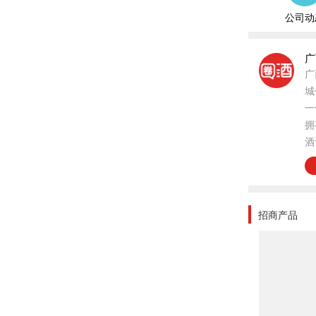
公司动
广
广
城
一
拥
酒
后
型
关
美
招商产品
社
品
广
采
感