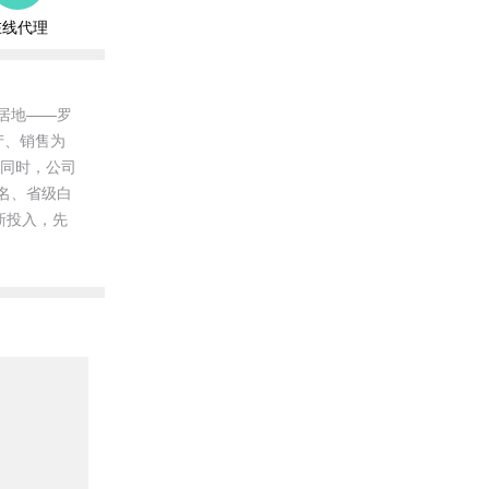
在线代理
居地——罗
产、销售为
，同时，公司
名、省级白
新投入，先
作，在米香
性的科研攻
，创造开心
形象，受到
业、广西食
风味的酒水，
着独特的口
留言咨询。