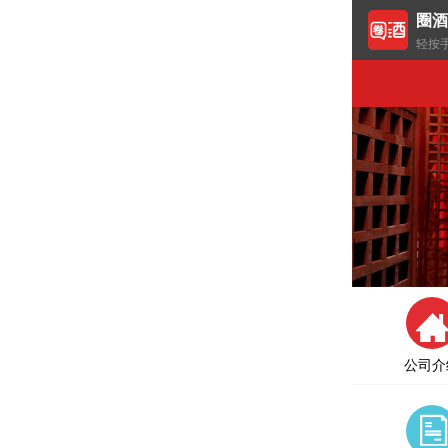
圈酒
轻按
公司介